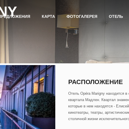
NY
ПРЕДЛОЖЕНИЯ
КАРТА
ФОТОГАЛЕРЕЯ
ОТЕЛЬ
РАСПОЛОЖЕНИЕ
Отель Opéra Marigny находится в 
квартала Мадлен. Квартал знамен
которые в нем находятся - Елисе
кинотеатры, театры, артистическ
столичной жизни исключительного