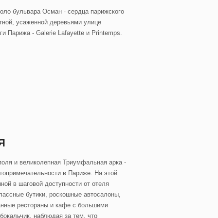
коло бульвара Осман - сердца парижского
нтной, усаженной деревьями улице
 Парижа - Galerie Lafayette и Printemps.
Я
поля и великолепная Триумфальная арка -
топримечательности в Париже. На этой
ной в шаговой доступности от отеля
классные бутики, роскошные автосалоны,
анные рестораны и кафе с большими
бокальчик, наблюдая за тем, что