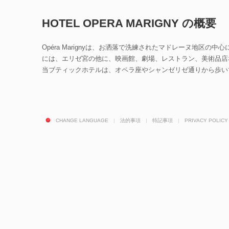
HOTEL OPERA MARIGNY の概要
Opéra Marignyは、お洒落で洗練されたマドレーヌ地区の
には、エリゼ宮の他に、映画館、劇場、レストラン、美術品店
当ブティックホテルは、オペラ座やシャンゼリゼ通りから歩い
CHANGE LANGUAGE
|
法的事項
|
特記事項
|
PRIVACY POLICY